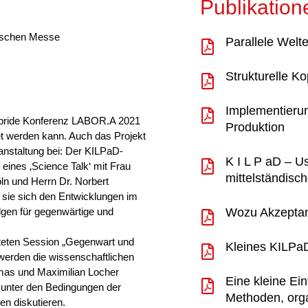
Publikation
utschen Messe
Parallele Welte
Strukturelle K
Implementierun
hybride Konferenz LABOR.A 2021
Produktion
tet werden kann. Auch das Projekt
anstaltung bei: Der KILPaD-
K I L P aD – U
 eines ‚Science Talk‘ mit Frau
mittelständisc
öln und Herrn Dr. Norbert
sie sich den Entwicklungen im
Wozu Akzeptan
lgen für gegenwärtige und
lteten Session „Gegenwart und
Kleines KILPa
 werden die wissenschaftlichen
mas und Maximilian Locher
Eine kleine Ei
 unter den Bedingungen der
Methoden, orga
en diskutieren.