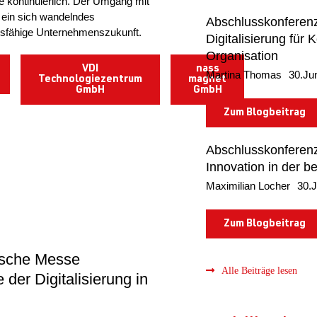
te kontinuierlich. Der Umgang mit
 ein sich wandelndes
Abschlusskonferenz
rbsfähige Unternehmenszukunft.
Digitalisierung für
Organisation
VDI
nass
Martina Thomas
30.Ju
Technologiezentrum
magnet
GmbH
GmbH
Zum Blogbeitrag
Abschlusskonferen
Innovation in der be
Maximilian Locher
30.J
Zum Blogbeitrag
utsche Messe
Alle Beiträge lesen
er Digitalisierung in