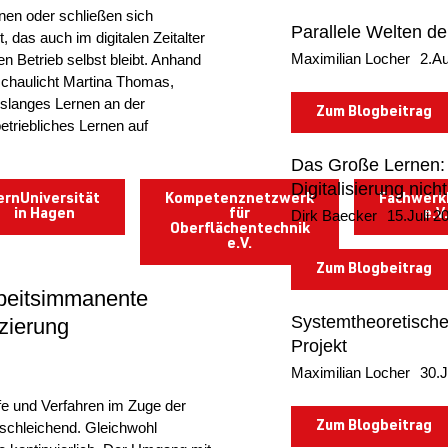
ffnen oder schließen sich
Parallele Welten de
, das auch im digitalen Zeitalter
Maximilian Locher
2.A
en Betrieb selbst bleibt. Anhand
chaulicht Martina Thomas,
nslanges Lernen an der
Zum Blogbeitrag
etriebliches Lernen auf
Das Große Lernen: 
Digitalisierung nich
ernUniversität
Kompetenznetzwerk
Fachwerk
in Hagen
für
Dirk Baecker
15.Juli 2
e.V.
Oberflächentechnik
e.V.
Zum Blogbeitrag
rbeitsimmanente
Systemtheoretische
zierung
Projekt
Maximilian Locher
30.J
fe und Verfahren im Zuge der
s schleichend. Gleichwohl
Zum Blogbeitrag