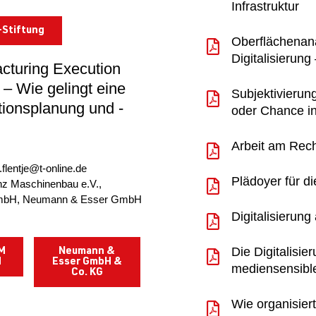
Infrastruktur
-Stiftung
Oberflächenana
Digitalisierung
acturing Execution
 – Wie gelingt eine
Subjektivierung
ktionsplanung und -
oder Chance in
Arbeit am Rech
.flentje@t-online.de
Plädoyer für d
anz Maschinenbau e.V.,
mbH, Neumann & Esser GmbH
Digitalisierung
Die Digitalisie
M
Neumann &
H
Esser GmbH &
mediensensibl
Co. KG
Wie organisiert